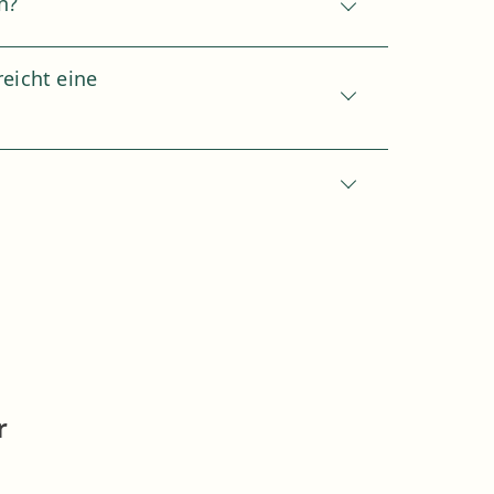
n?
eicht eine
r